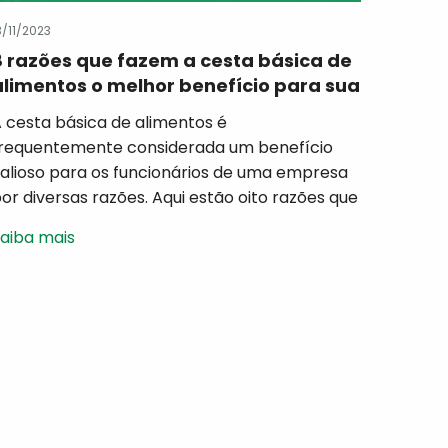
3/11/2023
8 razões que fazem a cesta básica de
alimentos o melhor benefício para sua
empresa.
 cesta básica de alimentos é
requentemente considerada um benefício
alioso para os funcionários de uma empresa
or diversas razões. Aqui estão oito razões que
estacam por que a cesta básica pode ser
aiba mais
onsiderada o melhor benefício para as
mpresas: 1) Valor percebido pelo
uncionário: A cesta básica é um benefício
angível que atende às […]