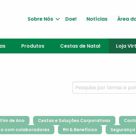
Sobre Nós
Doe!
Notícias
Área do
jas
Produtos
Cestas de Natal
Loja Vir
Fim de Ano
Cestas e Soluções Corporativas
Cont
to com colaboradores
RH & Benefícios
Segurança 