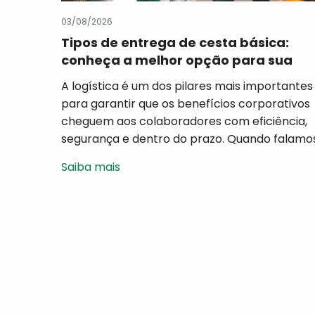
03/08/2026
Tipos de entrega de cesta básica:
conheça a melhor opção para sua
empresa
A logística é um dos pilares mais importantes
para garantir que os benefícios corporativos
cheguem aos colaboradores com eficiência,
segurança e dentro do prazo. Quando falamo
em cesta básica para empresas, não basta
Saiba mais
escolher produtos de qualidade. É igualmente
importante definir a modalidade de entrega
mais adequada para a realidade da
organização. Cada empresa possui […]