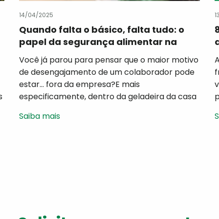
14/04/2025
1
Quando falta o básico, falta tudo: o
papel da segurança alimentar na
retenção de talentos
Você já parou para pensar que o maior motivo
A
de desengajamento de um colaborador pode
f
estar… fora da empresa?E mais
v
s
especificamente, dentro da geladeira da casa
p
dele? Hoje, muito se fala sobre cultura
d
Saiba mais
S
organizacional, propósito, treinamentos e
c
liderança humanizada. Tudo isso é essencial —
e
mas perde força quando o básico não está
f
garantido. Entre esses […]
t