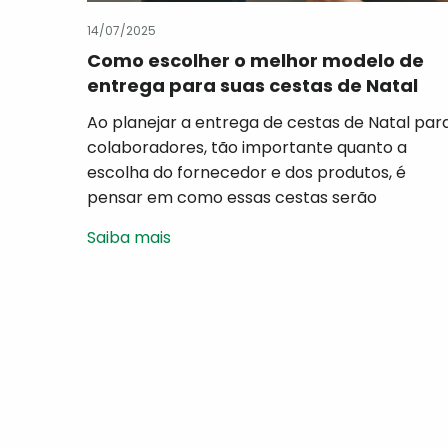
14/07/2025
Como escolher o melhor modelo de
entrega para suas cestas de Natal
corporativas?
Ao planejar a entrega de cestas de Natal par
colaboradores, tão importante quanto a
escolha do fornecedor e dos produtos, é
pensar em como essas cestas serão
entregues. Cada empresa tem seu próprio
Saiba mais
perfil, estrutura e dinâmica de fim de ano. Por
isso, a Cesta Básica Brasil oferece diferentes
modelos de entrega, com o objetivo […]