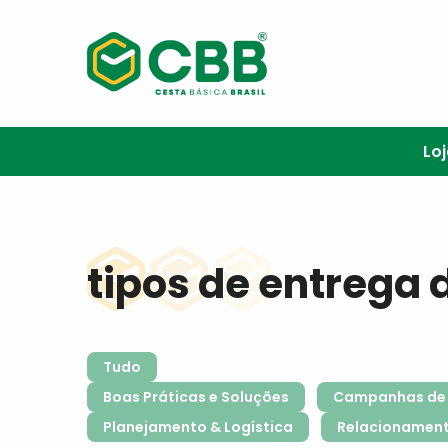
Lo
tipos de entrega 
Tudo
Boas Práticas e Soluções
Campanhas de 
Planejamento & Logística
Relacionamen