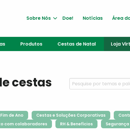
Sobre Nós
Doe!
Notícias
Área do
jas
Produtos
Cestas de Natal
Loja Vir
de cestas
Fim de Ano
Cestas e Soluções Corporativas
Cont
to com colaboradores
RH & Benefícios
Segurança 