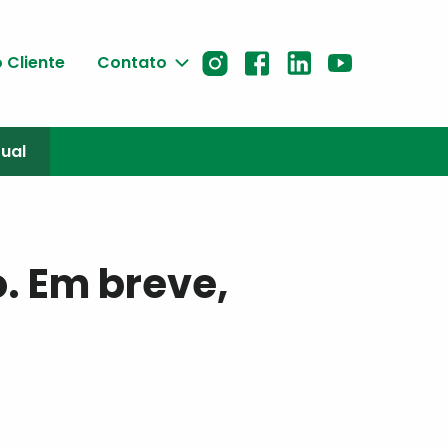
 Cliente
Contato
tual
o. Em breve,