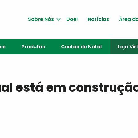
Sobre Nós
Doe!
Notícias
Área do
jas
Produtos
Cestas de Natal
Loja Vir
ual está em construçã