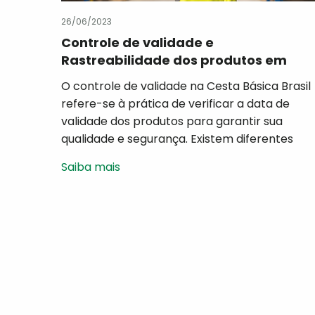
26/06/2023
Controle de validade e
Rastreabilidade dos produtos em
nossas prateleiras
O controle de validade na Cesta Básica Brasil
refere-se à prática de verificar a data de
validade dos produtos para garantir sua
qualidade e segurança. Existem diferentes
abordagens para o controle de validade,
Saiba mais
dependendo do tipo de produto e das
regulamentações locais. Aqui estão algumas
práticas comuns no qual nos preocupamos:
Data de validade impressa: […]