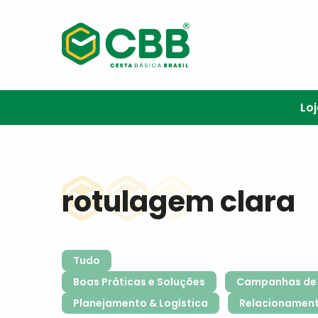
Lo
rotulagem clara
Tudo
Boas Práticas e Soluções
Campanhas de 
Planejamento & Logística
Relacionamen